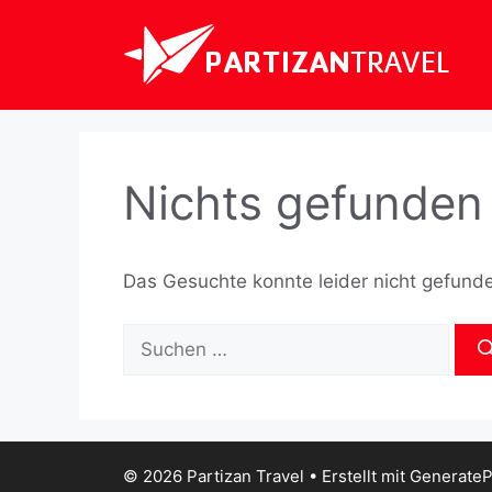
Zum
Inhalt
springen
Nichts gefunden
Das Gesuchte konnte leider nicht gefunden
Suchen
nach:
© 2026 Partizan Travel
• Erstellt mit
GenerateP