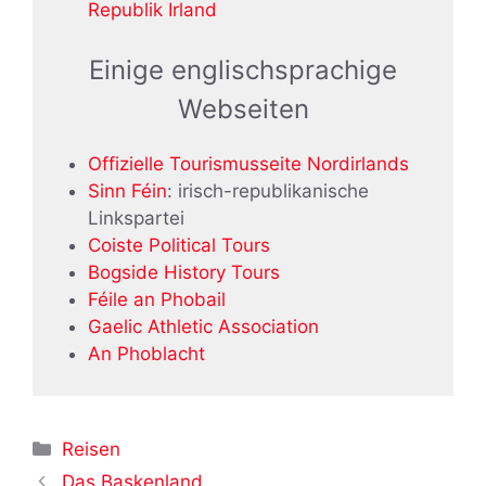
Republik Irland
Einige englischsprachige
Webseiten
Offizielle Tourismusseite Nordirlands
Sinn Féin
: irisch-republikanische
Linkspartei
Coiste Political Tours
Bogside History Tours
Féile an Phobail
Gaelic Athletic Association
An Phoblacht
Kategorien
Reisen
Das Baskenland